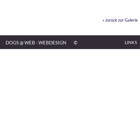
« zurück zur Galerie
DOGS @ WEB - WEBDESIGN
©
LINKS