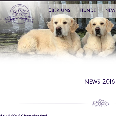
ÜBER UNS
HUNDE
NEW
News 2016
14.12.2016 Championtitel