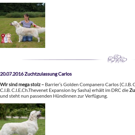
20.07.2016 Zuc
htzulassung Ca
rlos
Wir sind mega stolz –
Barrier’s Golden Companero Carlos (C.I.B. 
C.I.B. C.I.E.Ch.Thevenet Expansion by Sasha) erhält im DRC die
Zu
und steht nun passenden Hündinnen zur Verfügung.