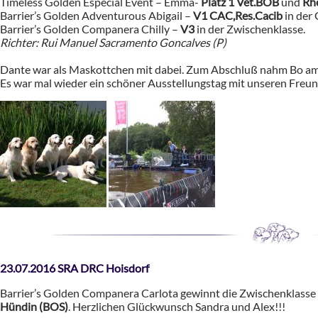
Timeless Golden Especial Event – Emma-
Platz 1 Vet.BOB
und
Rh
Barrier’s Golden Adventurous Abigail –
V1 CAC,Res.Cacib
in der
Barrier’s Golden Companera Chilly –
V3
in der Zwischenklasse.
Richter: Rui Manuel Sacramento Goncalves (P)
Dante war als Maskottchen mit dabei. Zum Abschluß nahm Bo am 
Es war mal wieder ein schöner Ausstellungstag mit unseren Freu
23.07.2016 SRA DRC Hoisdorf
Barrier’s Golden Companera Carlota gewinnt die Zwischenklasse
Hündin (BOS)
. Herzlichen Glückwunsch Sandra und Alex!!!