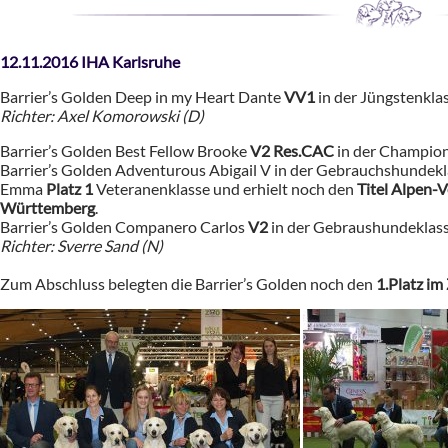
12.11.2016 IHA Karlsruhe
Barrier’s Golden Deep in my Heart Dante
VV1
in der Jüngstenklas
Richter: Axel Komorowski (D)
Barrier’s Golden Best Fellow Brooke
V2 Res.CAC
in der Champion
Barrier’s Golden Adventurous Abigail V in der Gebrauchshundek
Emma
Platz 1
Veteranenklasse und erhielt noch den
Titel Alpen-
Württemberg
.
Barrier’s Golden Companero Carlos
V2
in der Gebraushundeklas
Richter: Sverre Sand (N)
Zum Abschluss belegten die Barrier’s Golden noch den
1.Platz i