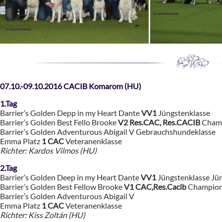
07.10.-09.10.2016 CACIB Komarom (HU)
1.Tag
Barrier’s Golden Depp in my Heart Dante
VV1
Jüngstenklasse
Barrier’s Golden Best Fello Brooke
V2 Res.CAC, Res.CACIB
Champ
Barrier’s Golden Adventurous Abigail V Gebrauchshundeklasse
Emma Platz
1 CAC
Veteranenklasse
Richter: Kardos Vilmos (HU)
2.Tag
Barrier’s Golden Deep in my Heart Dante
VV1
Jüngstenklasse Jü
Barrier’s Golden Best Fellow Brooke
V1 CAC,Res.Cacib
Champion
Barrier’s Golden Adventurous Abigail V
Emma Platz
1 CAC
Veteranenklasse
Richter: Kiss Zoltán (HU)