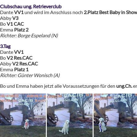
Clubschau ung. Retrieverclub
Dante
VV1
und wird im Anschluss noch
2.Platz Best Baby in Sho
Abby
V3
Bo
V1 CAC
Emma
Platz 2
Richter: Borge Espeland (N)
3.Tag
Dante
VV1
Bo
V2 Res.CAC
Abby
V2 Res.CAC
Emma
Platz 1
Richter: Günter Wonisch (A)
Bo und Emma haben jetzt alle Voraussetzungen für den
ung.Ch.
er