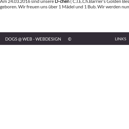
Am 24.03.2016 sind unsere
D-chen
( C.I.E.Ch.Barrier’s Golden Bes
geboren. Wir freuen uns über 1 Mädel und 1 Bub. Wir werden nu
DOGS @ WEB - WEBDESIGN
©
LINKS