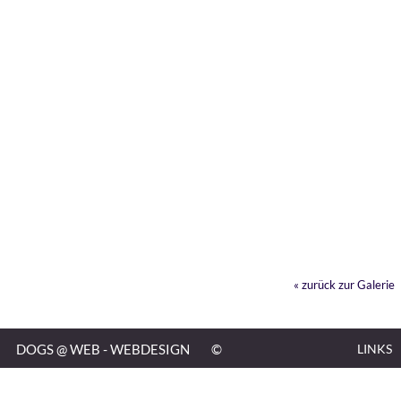
« zurück zur Galerie
DOGS @ WEB - WEBDESIGN
©
LINKS